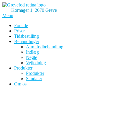
Skip
to
Kornager 1, 2670 Greve
content
Menu
Klinik for Fodterapi
GreveFod
Forside
Priser
Tidsbestilling
Behandlinger
Alm. fodbehandling
Indlæg
Negle
Vejledning
Produkter
Produkter
Sandaler
Om os