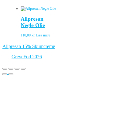
Allpresan
Negle Olie
110,00
kr.
Læs mere
Indlægsnavigation
Allpresan 15% Skumcreme
GreveFod 2026