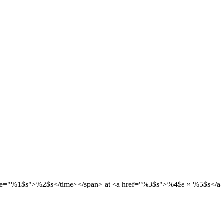
etime="%1$s">%2$s</time></span> at <a href="%3$s">%4$s × %5$s</a