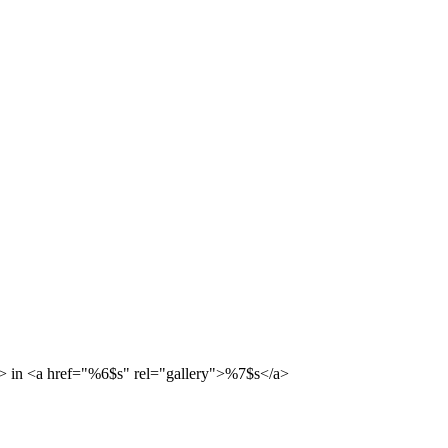
> in <a href="%6$s" rel="gallery">%7$s</a>