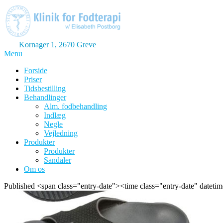
Skip
to
content
Kornager 1, 2670 Greve
Menu
Klinik for Fodterapi
GreveFod
Forside
Priser
Tidsbestilling
Behandlinger
Alm. fodbehandling
Indlæg
Negle
Vejledning
Produkter
Produkter
Sandaler
Om os
Published <span class="entry-date"><time class="entry-date" dat