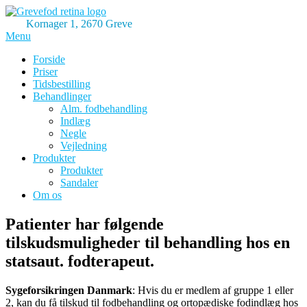
Skip
to
Kornager 1, 2670 Greve
content
Menu
Klinik for Fodterapi
GreveFod
Forside
Priser
Tidsbestilling
Behandlinger
Alm. fodbehandling
Indlæg
Negle
Vejledning
Produkter
Produkter
Sandaler
Om os
Patienter har følgende
tilskudsmuligheder til behandling hos en
statsaut. fodterapeut.
Sygeforsikringen Danmark
: Hvis du er medlem af gruppe 1 eller
2, kan du få tilskud til fodbehandling og ortopædiske fodindlæg hos