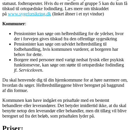
statsaut. fodterapeuter. Hvis du er medlem af gruppe 5 kan du kun få
tilskud til ortopædiske fodindlæg. Læs mere om tilskuddet
på
www.sygeforsikring.dk
(linket åbner i et nyt vindue)
Kommuner
:
Pensionister kan søge om helbredstillæg for de ydelser, hvor
der i forvejen gives tilskud fra den offentlige sygesikring
Pensionister kan søge om udvidet helbredstillæg til
fodbehandling, hvis kommunen vurderer, at borgeren har
behov for dette.
Borgere med personer med varigt nedsat fysisk eller psykisk
funktionsevne, kan søge om støtte til ortopædiske fodindlæg
jf.
Serviceloven
.
Du skal henvende dig til din hjemkommune for at høre nærmere om,
hvordan du søger. Helbredstillæggene bliver beregnet på baggrund
af din formue.
Kommunen kan have indgået en prisaftale med en bestemt
behandlere eller leverandører. Det betyder imidlertid ikke, at du skal
benytte netop den leverandør eller behandler, men dit tillæg vil blive
beregnet ud fra det beløb, som prisaftalen lyder på.
Priser: